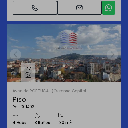
77
Avenida PORTUGAL (Ourense Capital)
Piso
Ref. 001403
2
4 Habs
3 Baños
130 m