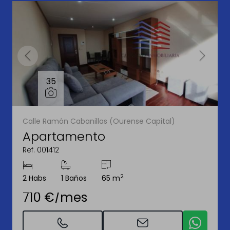
35
Calle Ramón Cabanillas (Ourense Capital)
Apartamento
Ref. 001412
2
2 Habs
1 Baños
65 m
710 €/mes