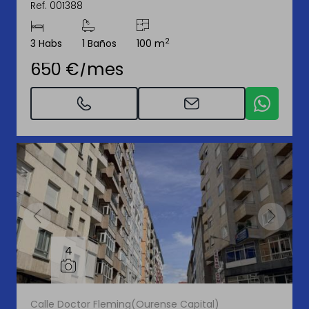
Ref. 001388
2
3 Habs
1 Baños
100 m
650 €/mes
4
Calle Doctor Fleming(Ourense Capital)