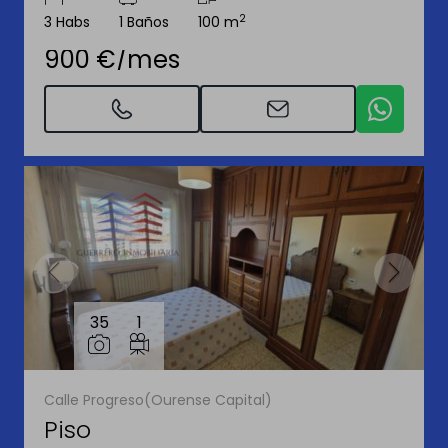
2
3 Habs
1 Baños
100 m
900 €/mes
35
1
Calle Progreso(Ourense Capital)
Piso