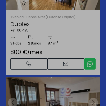
Avenida Buenos Aires(Ourense Capital)
Dúplex
Ref. 001425
2
3 Habs
2 Baños
87 m
800 €/mes