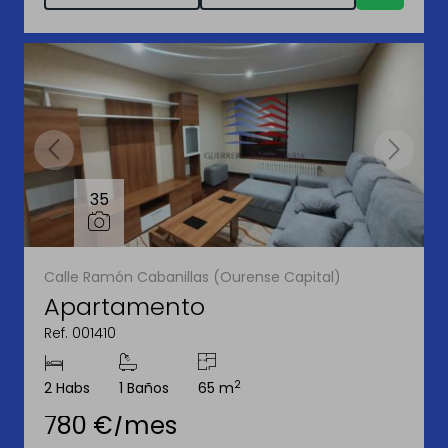
35
Calle Ramón Cabanillas (Ourense Capital)
Apartamento
Ref. 001410
2
2 Habs
1 Baños
65 m
780 €/mes