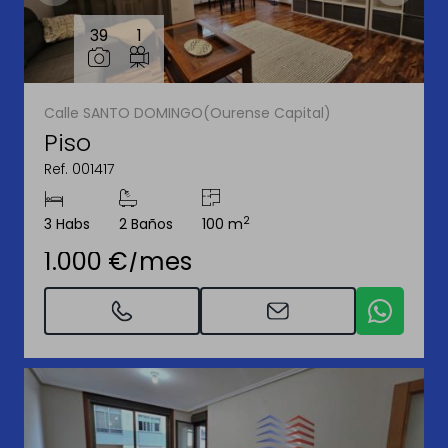
39
1
Calle SANTO DOMINGO(Ourense Capital)
Piso
Ref. 001417
2
3 Habs
2 Baños
100 m
1.000 €/mes