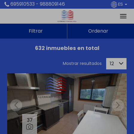
695910533 - 988809146
ES
Filtrar
Ordenar
632 inmuebles en total
12
Mostrar resultados
37