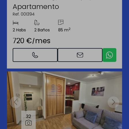
Apartamento
Ref. 001394
2
2 Habs
2 Baños
85 m
720 €/mes
32