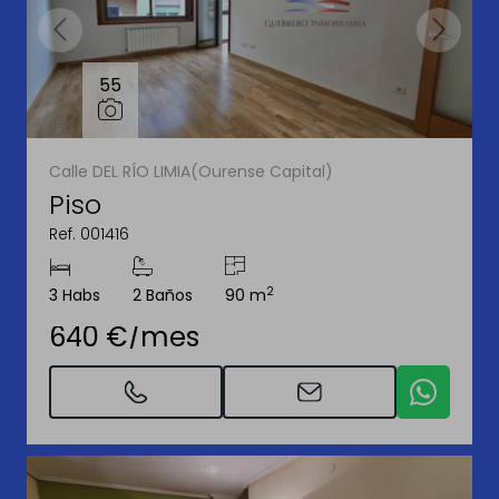
55
Calle DEL RÍO LIMIA(Ourense Capital)
Piso
Ref. 001416
2
3 Habs
2 Baños
90 m
640 €/mes