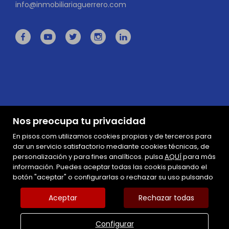
info@inmobiliariaguerrero.com
Nos preocupa tu privacidad
En pisos.com utilizamos cookies propias y de terceros para
dar un servicio satisfactorio mediante cookies técnicas, de
personalización y para fines analíticos. pulsa
AQUÍ
para más
información. Puedes aceptar todas las cookis pulsando el
Mapa Web
botón "aceptar" o configurarlas o rechazar su uso pulsando
Aviso legal
Favoritos
Aceptar
Rechazar todas
Inmuebles destacados
Política de cookies
Configurar