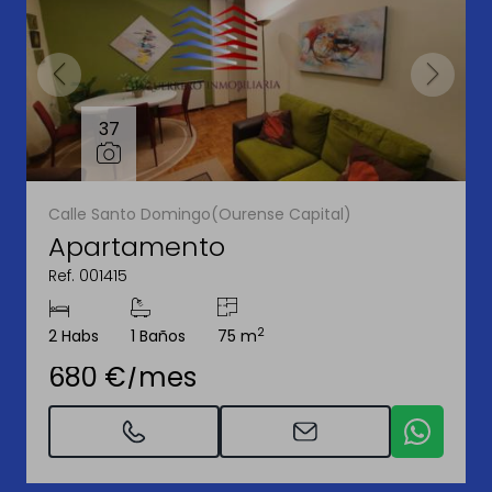
37
Calle Santo Domingo(Ourense Capital)
Apartamento
Ref. 001415
2
2 Habs
1 Baños
75 m
680 €/mes