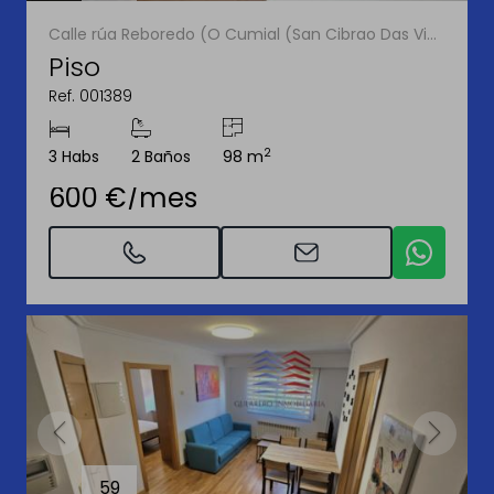
Calle rúa Reboredo (O Cumial (San Cibrao Das Viñas))
Piso
Ref. 001389
2
3 Habs
2 Baños
98 m
600 €/mes
59