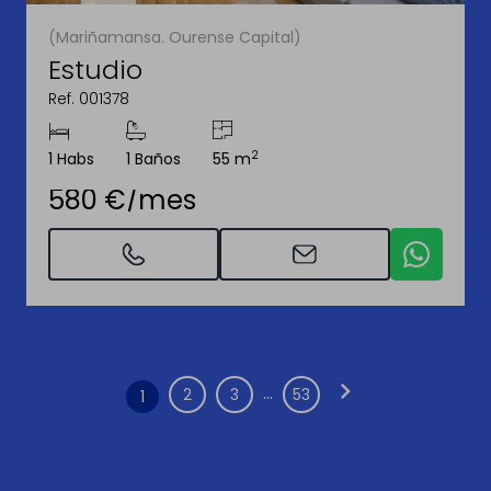
(Mariñamansa. Ourense Capital)
Estudio
Ref. 001378
2
1 Habs
1 Baños
55 m
580 €/mes
chevron_right
...
2
3
53
1