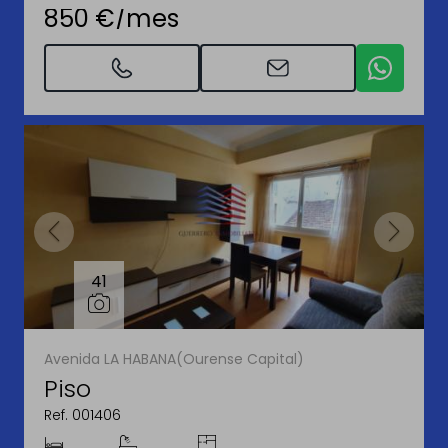
850 €/mes
41
Avenida LA HABANA(Ourense Capital)
Piso
Ref. 001406