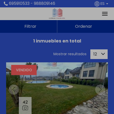
695910533 - 988809146
ES
Filtrar
Ordenar
1 inmuebles en total
12
Mostrar resultados
VENDIDO
42