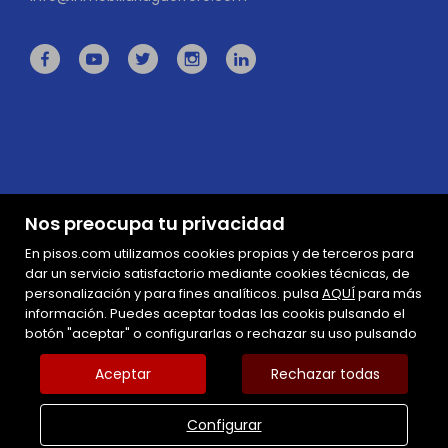
Nos preocupa tu privacidad
En pisos.com utilizamos cookies propias y de terceros para
dar un servicio satisfactorio mediante cookies técnicas, de
personalización y para fines analíticos. pulsa
AQUÍ
para más
información. Puedes aceptar todas las cookis pulsando el
Mapa Web
botón "aceptar" o configurarlas o rechazar su uso pulsando
Aviso legal
Favoritos
Aceptar
Rechazar todas
Inmuebles destacados
Política de cookies
Configurar