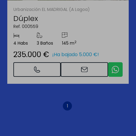
Urbanización EL MADRIGAL (A Lagoa)
Dúplex
Ref. 000559
2
4 Habs
3 Baños
145 m
235.000 €
¡Ha bajado 5.000 €!
1