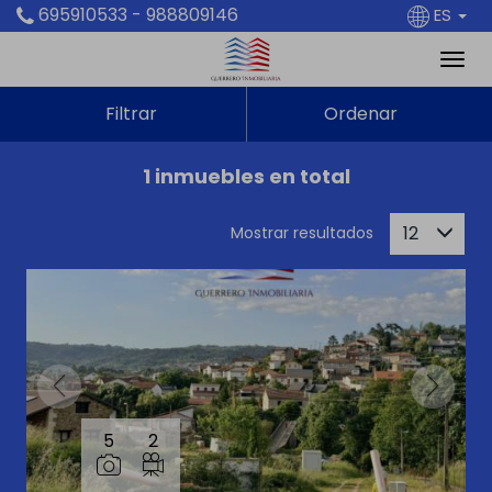
695910533 - 988809146
ES
Filtrar
Ordenar
1 inmuebles en total
12
Mostrar resultados
5
2