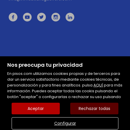
Nos preocupa tu privacidad
En pisos.com utilizamos cookies propias y de terceros para
dar un servicio satisfactorio mediante cookies técnicas, de
personalización y para fines analíticos. pulsa
AQUÍ
para más
información. Puedes aceptar todas las cookis pulsando el
Mapa Web
botón "aceptar" o configurarlas o rechazar su uso pulsando
Aviso legal
Favoritos
Aceptar
Rechazar todas
Inmuebles destacados
Política de cookies
Configurar