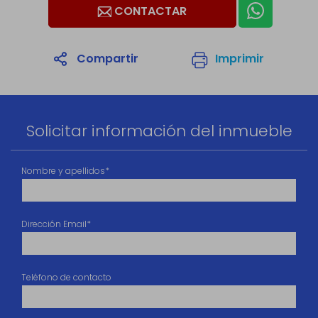
CONTACTAR
Compartir
Imprimir
1
/51
Solicitar información del inmueble
Nombre y apellidos*
Dirección Email*
Teléfono de contacto