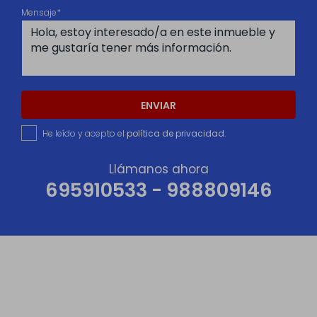
Mensaje*
ENVIAR
He leído y acepto el
política de privacidad
.
Llámanos ahora
695910533 - 988809146