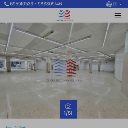
695910533 - 988809146
ES
Previous
Next
1
/51
Volver