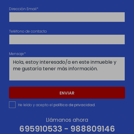
Dirección Email*
Teléfono de contacto
Mensaje*
ENVIAR
He leído y acepto el
política de privacidad
.
Llámanos ahora
695910533 - 988809146