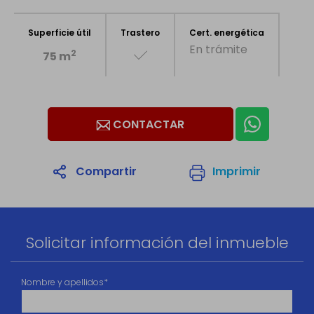
Superficie útil
Trastero
Cert. energética
En trámite
2
75 m
CONTACTAR
Compartir
Imprimir
1
/38
Solicitar información del inmueble
Nombre y apellidos*