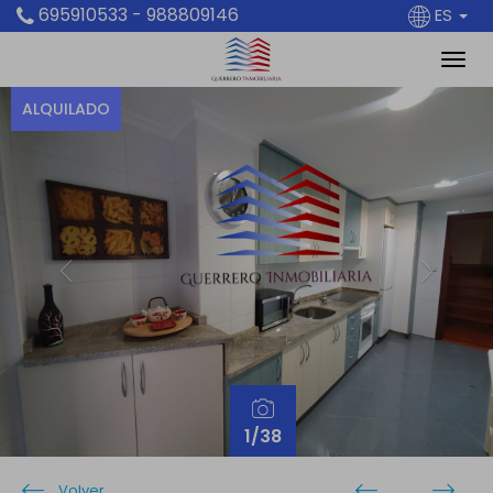
695910533 - 988809146
ES
ALQUILADO
Previous
Next
1
/38
Volver