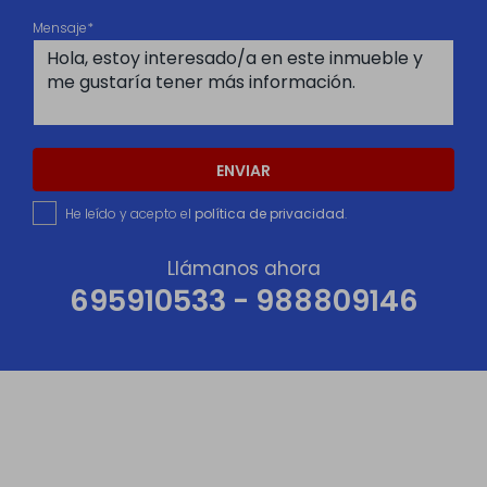
Mensaje*
ENVIAR
He leído y acepto el
política de privacidad
.
Llámanos ahora
695910533 - 988809146