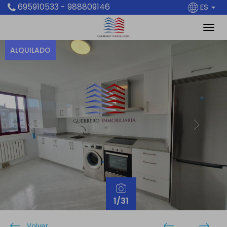
695910533 - 988809146
ES
ALQUILADO
Previous
Next
1
/31
Volver