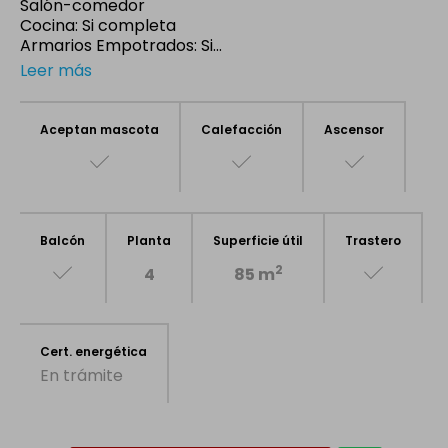
Salón-comedor
Cocina: Si completa
Armarios Empotrados: Si...
Leer más
Aceptan mascota
Calefacción
Ascensor
Balcón
Planta
Superficie útil
Trastero
2
4
85 m
Cert. energética
En trámite