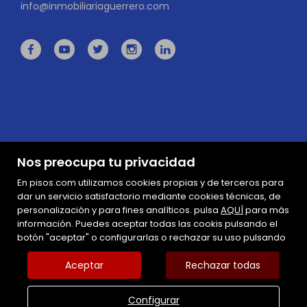
info@inmobiliariaguerrero.com
Nos preocupa tu privacidad
En pisos.com utilizamos cookies propias y de terceros para
dar un servicio satisfactorio mediante cookies técnicas, de
personalización y para fines analíticos. pulsa
AQUÍ
para más
información. Puedes aceptar todas las cookis pulsando el
Mapa Web
botón "aceptar" o configurarlas o rechazar su uso pulsando
Aviso legal
Favoritos
Aceptar
Rechazar todas
Inmuebles destacados
Política de cookies
Configurar