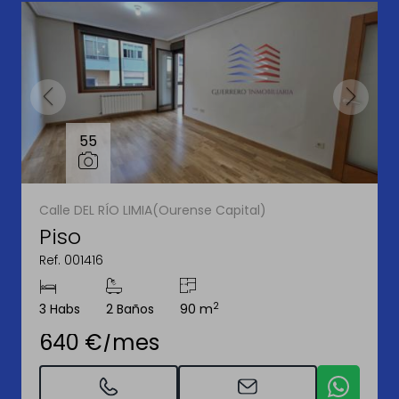
55
Calle DEL RÍO LIMIA(Ourense Capital)
Piso
Ref. 001416
2
3 Habs
2 Baños
90 m
640 €/mes