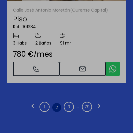
Calle José Antonio Moretón(Ourense Capital)
Piso
Ref. 001384
2
3 Habs
2 Baños
91 m
780 €/mes
chevron_left
chevron_right
...
1
3
79
2