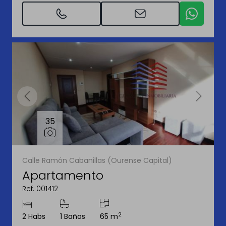
35
Calle Ramón Cabanillas (Ourense Capital)
Apartamento
Ref. 001412
2
2 Habs
1 Baños
65 m