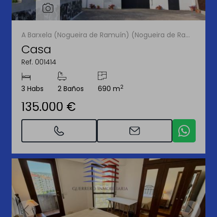
A Barxela (Nogueira de Ramuín) (Nogueira de Ramuín)
Casa
Ref. 001414
2
3 Habs
2 Baños
690 m
135.000 €