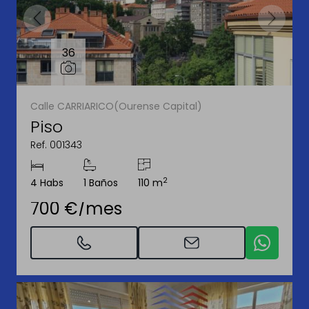
36
Calle CARRIARICO(Ourense Capital)
Piso
Ref. 001343
2
4 Habs
1 Baños
110 m
700 €/mes