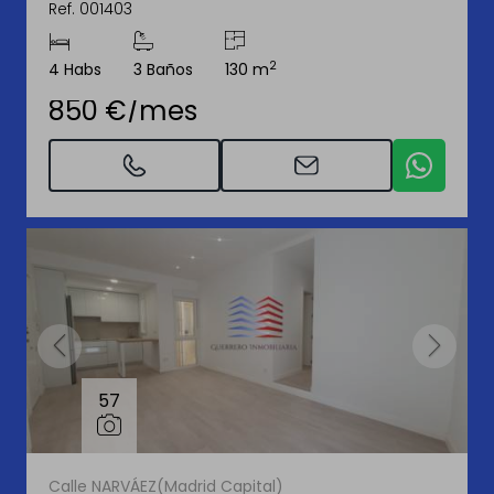
Ref. 001403
2
4 Habs
3 Baños
130 m
850 €/mes
57
Calle NARVÁEZ(Madrid Capital)