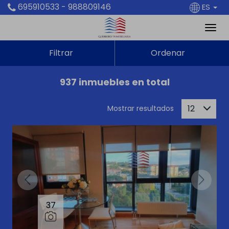
695910533 - 988809146
ES
Filtrar
Ordenar
937 inmuebles en total
12
Mostrar resultados
37