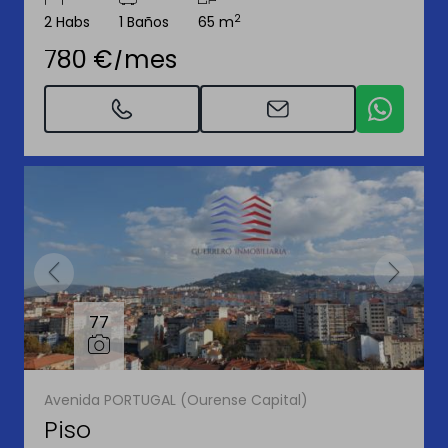
2
2 Habs
1 Baños
65 m
780 €/mes
77
Avenida PORTUGAL (Ourense Capital)
Piso