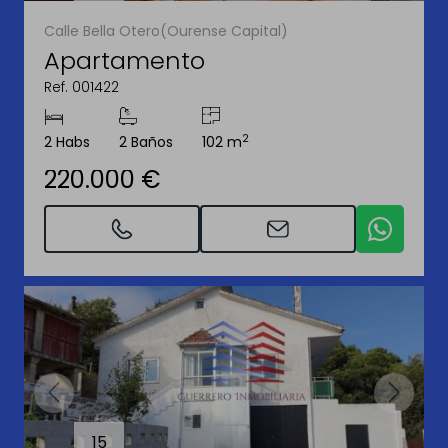
Calle Bella Otero(Ourense Capital)
Apartamento
Ref. 001422
2
2 Habs
2 Baños
102 m
220.000 €
15