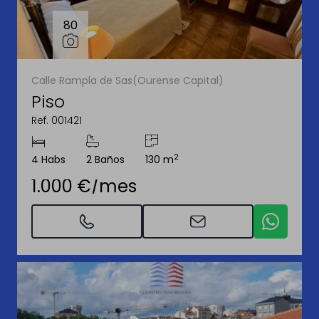
80
Calle Rampla de Sas(Ourense Capital)
Piso
Ref. 001421
2
4 Habs
2 Baños
130 m
1.000 €/mes