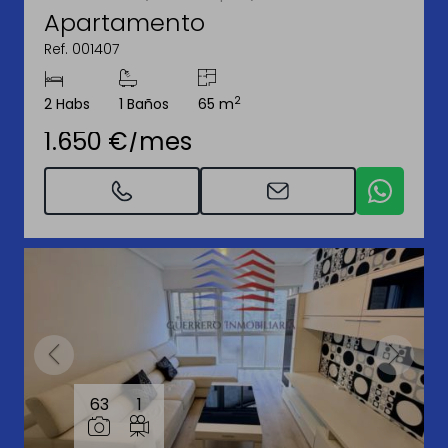
Apartamento
Ref. 001407
2
2 Habs
1 Baños
65 m
1.650 €/mes
63
1