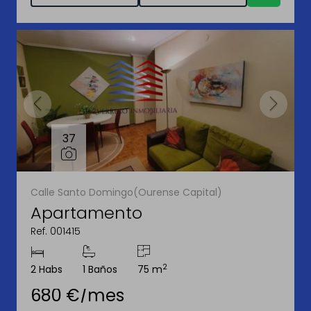
37
Calle Santo Domingo(Ourense Capital)
Apartamento
Ref. 001415
2
2 Habs
1 Baños
75 m
680 €/mes