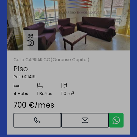
36
Calle CARRIARICO(Ourense Capital)
Piso
Ref. 001419
2
4 Habs
1 Baños
110 m
700 €/mes