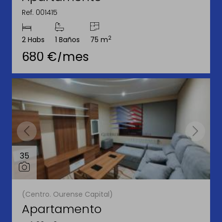
Ref. 001415
2
2 Habs
1 Baños
75 m
680 €/mes
35
(Centro. Ourense Capital)
Apartamento