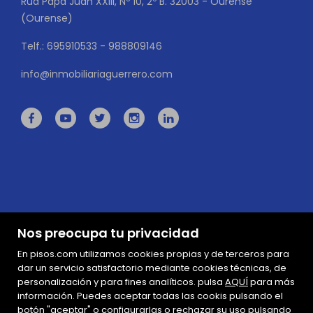
Rúa Papa Juan XXIII, Nº 10, 2º B. 32003 - Ourense
(Ourense)
Telf.: 695910533 - 988809146
info@inmobiliariaguerrero.com
Nos preocupa tu privacidad
En pisos.com utilizamos cookies propias y de terceros para
dar un servicio satisfactorio mediante cookies técnicas, de
personalización y para fines analíticos. pulsa
AQUÍ
para más
información. Puedes aceptar todas las cookis pulsando el
Mapa Web
botón "aceptar" o configurarlas o rechazar su uso pulsando