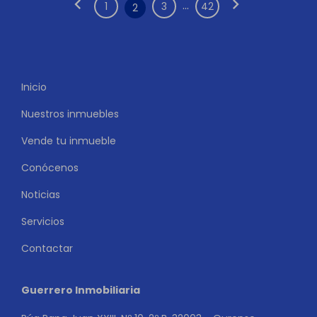
chevron_left
chevron_right
...
1
3
42
2
Inicio
Nuestros inmuebles
Vende tu inmueble
Conócenos
Noticias
Servicios
Contactar
Guerrero Inmobiliaria