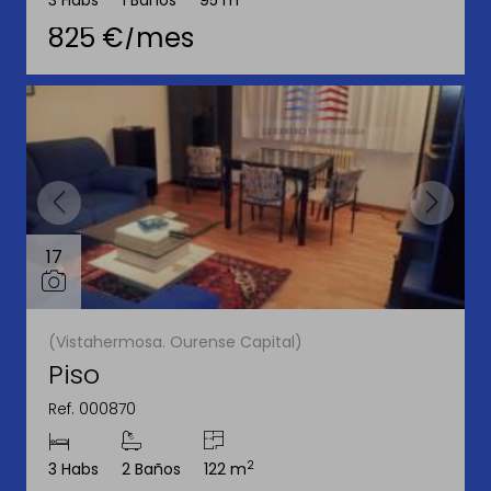
3 Habs
1 Baños
95 m
825 €/mes
17
(Vistahermosa. Ourense Capital)
Piso
Ref. 000870
2
3 Habs
2 Baños
122 m