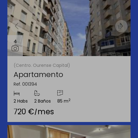
4
(Centro. Ourense Capital)
Apartamento
Ref. 001394
2
2 Habs
2 Baños
85 m
720 €/mes