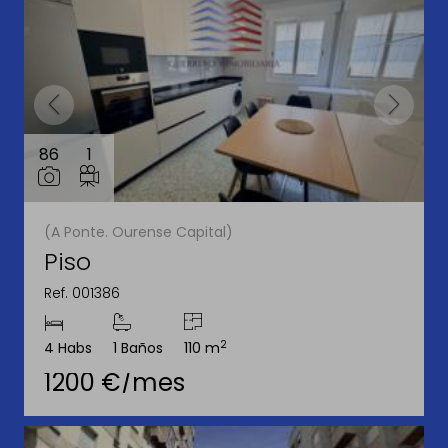
86
1
(A Ponte. Ourense Capital)
Piso
Ref. 001386
2
4 Habs
1 Baños
110 m
1200 €/mes