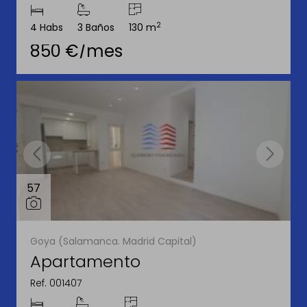
2
4 Habs
3 Baños
130 m
850 €/mes
57
Goya (Salamanca. Madrid Capital)
Apartamento
Ref. 001407