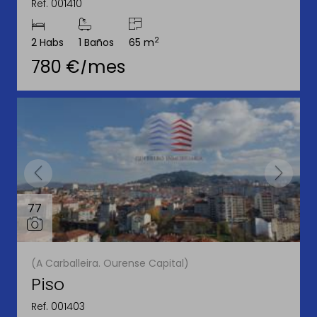
Ref. 001410
2
2 Habs
1 Baños
65 m
780 €/mes
77
(A Carballeira. Ourense Capital)
Piso
Ref. 001403