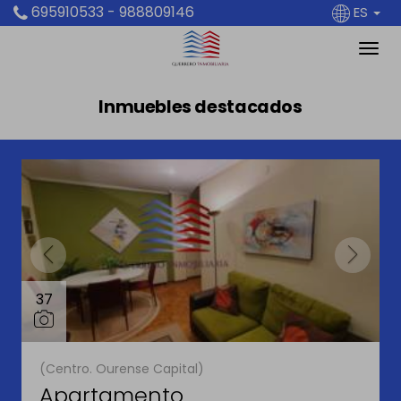
695910533 - 988809146
ES
Inmuebles destacados
37
(Centro. Ourense Capital)
Apartamento