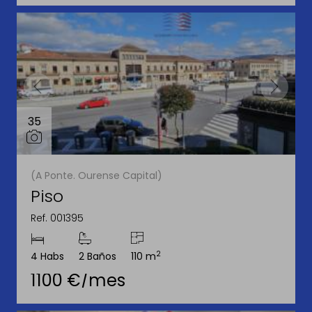
35
(A Ponte. Ourense Capital)
Piso
Ref. 001395
2
4 Habs
2 Baños
110 m
1100 €/mes