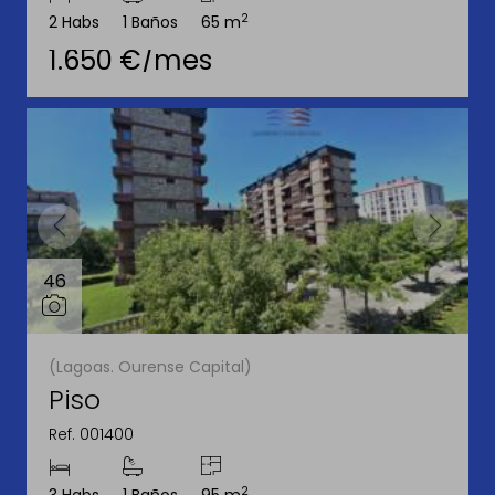
2
2 Habs
1 Baños
65 m
1.650 €/mes
46
(Lagoas. Ourense Capital)
Piso
Ref. 001400
2