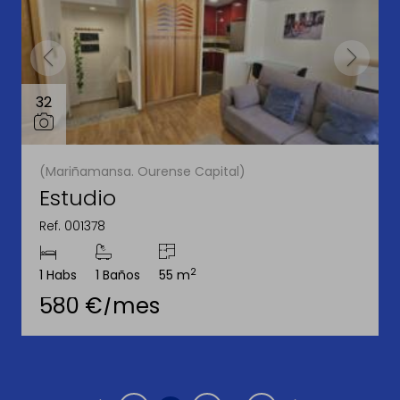
32
(Mariñamansa. Ourense Capital)
Estudio
Ref. 001378
2
1 Habs
1 Baños
55 m
580 €/mes